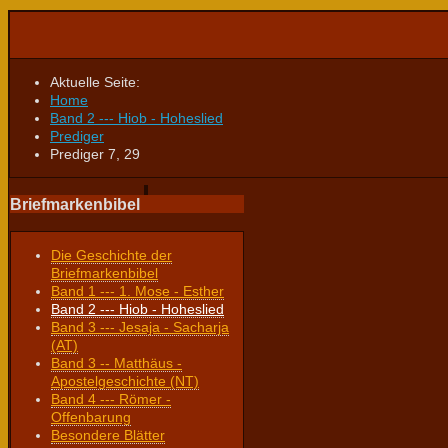
Aktuelle Seite:
Home
Band 2 --- Hiob - Hoheslied
Prediger
Prediger 7, 29
Briefmarkenbibel
Die Geschichte der
Briefmarkenbibel
Band 1 --- 1. Mose - Esther
Band 2 --- Hiob - Hoheslied
Band 3 --- Jesaja - Sacharja
(AT)
Band 3 -- Matthäus -
Apostelgeschichte (NT)
Band 4 --- Römer -
Offenbarung
Besondere Blätter