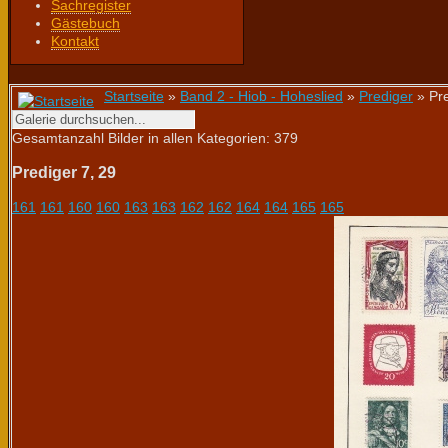
Sachregister
Gästebuch
Kontakt
Startseite
»
Band 2 - Hiob - Hoheslied
»
Prediger
» Pre
Gesamtanzahl Bilder in allen Kategorien: 379
Prediger 7, 29
161
161
160
160
163
163
162
162
164
164
165
165