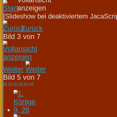
[Slideshow bei deaktiviertem JacaScrip
Zurück
Bild 3 von 7
Weiter
Bild 5 von 7
62
62
63
63
64
64