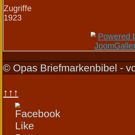
Zugriffe
1923
© Opas Briefmarkenbibel - v
↑↑↑