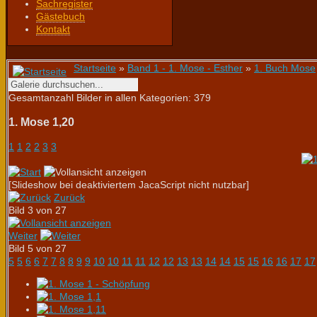
Sachregister
Gästebuch
Kontakt
Startseite
»
Band 1 - 1. Mose - Esther
»
1. Buch Mose
Gesamtanzahl Bilder in allen Kategorien: 379
1. Mose 1,20
1
1
2
2
3
3
[Slideshow bei deaktiviertem JacaScript nicht nutzbar]
Zurück
Bild 3 von 27
Weiter
Bild 5 von 27
5
5
6
6
7
7
8
8
9
9
10
10
11
11
12
12
13
13
14
14
15
15
16
16
17
17