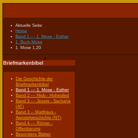
Aktuelle Seite:
Home
Band 1 --- 1. Mose - Esther
1. Buch Mose
1. Mose 1,20
Briefmarkenbibel
Die Geschichte der
Briefmarkenbibel
Band 1 --- 1. Mose - Esther
Band 2 --- Hiob - Hoheslied
Band 3 --- Jesaja - Sacharja
(AT)
Band 3 -- Matthäus -
Apostelgeschichte (NT)
Band 4 --- Römer -
Offenbarung
Besondere Blätter