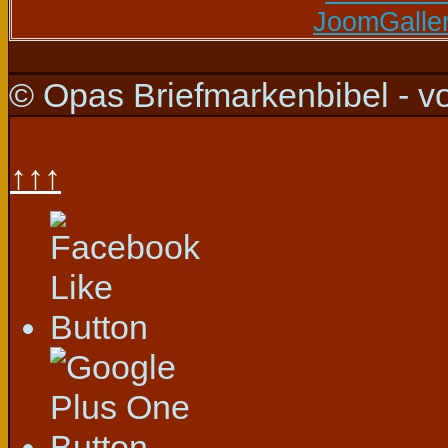
© Opas Briefmarkenbibel - v
↑↑↑