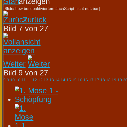
[Slideshow bei deaktiviertem JacaScript nicht nutzbar]
Zurück
Bild 7 von 27
Weiter
Bild 9 von 27
9
9
10
10
11
11
12
12
13
13
14
14
15
15
16
16
17
17
18
18
19
19
2