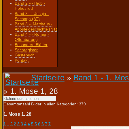
Band 2 --- Hiob -
Hoheslied
Band 3 --- Jesaja -
Sacharja (AT)
Band 3 -- Matthäus -
Apostelgeschichte (NT)
Band 4 --- Römer -
Offenbarung
Besondere Blätter
Sachregister
Gästebuch
Kontakt
Startseite
»
Band 1 - 1. Mos
» 1. Mose 1, 28
Gesamtanzahl Bilder in allen Kategorien: 379
1. Mose 1, 28
1
1
2
2
3
3
4
4
5
5
6
6
7
7