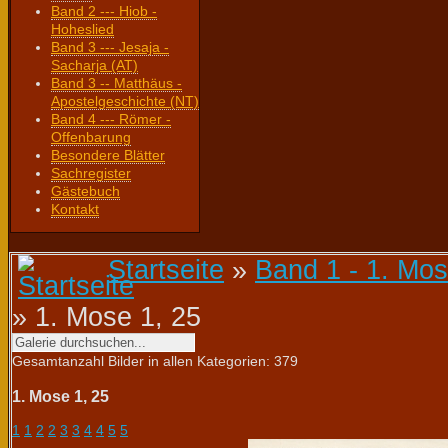
Band 2 --- Hiob -
Hoheslied
Band 3 --- Jesaja -
Sacharja (AT)
Band 3 -- Matthäus -
Apostelgeschichte (NT)
Band 4 --- Römer -
Offenbarung
Besondere Blätter
Sachregister
Gästebuch
Kontakt
Startseite
»
Band 1 - 1. Mos
» 1. Mose 1, 25
Gesamtanzahl Bilder in allen Kategorien: 379
1. Mose 1, 25
1
1
2
2
3
3
4
4
5
5