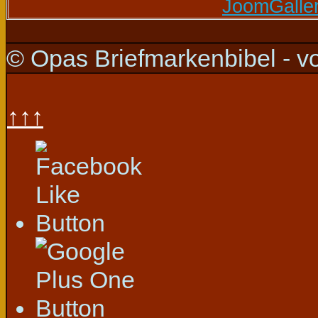
© Opas Briefmarkenbibel - v
↑↑↑