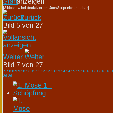
[Slideshow bei deaktiviertem JacaScript nicht nutzbar]
Zurück
Bild 5 von 27
Weiter
Bild 7 von 27
7
7
8
8
9
9
10
10
11
11
12
12
13
13
14
14
15
15
16
16
17
17
18
18
26
26